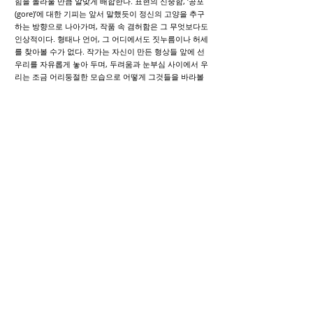
힘을 놀라울 만큼 알맞게 배합한다. 표현의 신중함, ‘공포
(gore)’에 대한 기피는 앞서 말했듯이 정신의 고양을 추구
하는 방향으로 나아가며, 작품 속 겸허함은 그 무엇보다도
인상적이다. 형태나 언어, 그 어디에서도 짓누름이나 허세
를 찾아볼 수가 없다. 작가는 자신이 만든 형상들 앞에 선
우리를 자유롭게 놓아 두며, 두려움과 눈부심 사이에서 우
리는 조금 어리둥절한 모습으로 어떻게 그것들을 바라볼
지 망설인다… 배회하는 죽음을 끊임없이 마주하는 이토록
많은 사랑에 대한 열망의 표현들, 산 자의 세상에서 쫓겨난
듯 모욕을 당하고, 비탄에 빠진 이토록 많은 형상들, 그 앞
에서 우리는 어떻게 반응해야 할까 ? ‘본질’에 이르기 위해
발산하는 이토록 강한 열기, 이를 인정하고 받아들이기 위
해 각자는 자신만의 고유한 종교가 될 것이다.
마치 신비로운 변화의 정신적 단계처럼, 도자 조각들은 합
창의 방식으로 공간에 서로 어우러져, 목소리를 모아 감정
의 풍경을 펼쳐 보이고자 서로를 채워준다. 이런 점에서,
보배(Beauvais) 레지던시에서 작업한 최근 작품들을 로스
트로포비치 오디토리옴 옛 지하 납골당에서 전시하게 된
작가의 기쁨을 우리는 함께 나누어 볼 수 있다. 자신의 작
품이 종교적 관점에서 해석되는 것을 특별히 원하지는 않
지만, 그럼에도 공간 구성에 있어 작가는 카톨릭 신자인 프
랑스 극작가 앙리 게옹(1875-1944)의 시 <예수의 거울. 묵
주의 신비>, 프랑스 작곡가 앙드레 카프레(1878-1925)가
1923년 여성 합창단을 위해 절제된 음악으로 만들어 낸,