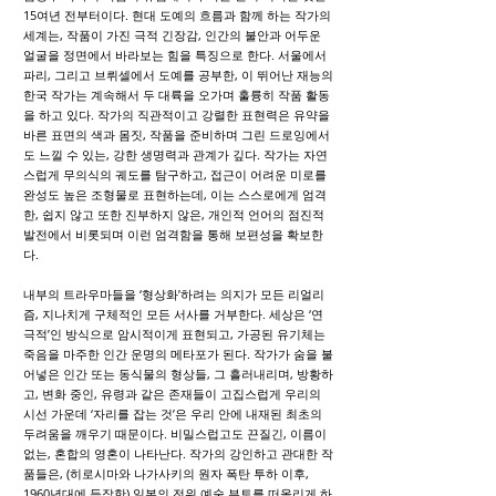
15여년 전부터이다. 현대 도예의 흐름과 함께 하는 작가의
세계는, 작품이 가진 극적 긴장감, 인간의 불안과 어두운
얼굴을 정면에서 바라보는 힘을 특징으로 한다. 서울에서
파리, 그리고 브뤼셀에서 도예를 공부한, 이 뛰어난 재능의
한국 작가는 계속해서 두
대륙을 오가며 훌륭히 작품 활동
을 하고 있다. 작가의 직관적이고 강렬한 표현력은 유약을
바른 표면의 색과 몸짓, 작품을 준비하며 그린 드로잉에서
도 느낄 수 있는, 강한 생명력과 관계가 깊다. 작가는 자연
스럽게 무의식의 궤도를 탐구하고, 접근이 어려운 미로를
완성도 높은 조형물로 표현하는데, 이는 스스로에게 엄격
한, 쉽지 않고 또한 진부하지 않은, 개인적 언어의 점진적
발전에서 비롯되며 이런 엄격함을 통해 보편성을 확보한
다.
내부의 트라우마들을 ‘형상화’하려는 의지가 모든 리얼리
즘, 지나치게 구체적인 모든 서사를 거부한다. 세상은 ‘연
극적’인 방식으로 암시적이게 표현되고, 가공된 유기체는
죽음을 마주한 인간 운명의 메타포가 된다. 작가가 숨을 불
어넣은 인간 또는 동식물의 형상들, 그 흘러내리며, 방황하
고, 변화 중인, 유령과 같은 존재들이 고집스럽게 우리의
시선 가운데 ‘자리를 잡는 것’은 우리 안에 내재된 최초의
두려움을 깨우기 때문이다. 비밀스럽고도 끈질긴, 이름이
없는, 혼합의 영혼이 나타난다. 작가의 강인하고 관대한 작
품들은, (히로시마와 나가사키의 원자 폭탄 투하 이후,
1960년대에 등장한) 일본의 전위 예술 부토를 떠올리게 하