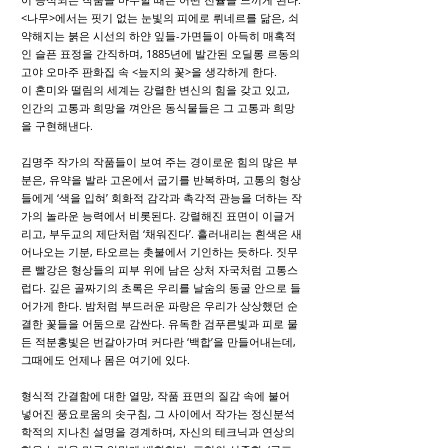
<나무>에서는 핏기 없는 눈빛의 피에로 뤼네르를 닮은, 쇠
약해지는 붉은 시선의 하얀 잎들-가면들이 아득히 매혹적
인 슬픈 표정을 간직하며, 1885년에 발간된 오딜롱 르동의
고야 오마주 판화집 속 <늪지의 꽃>을 생각하게 한다.
이 혼미와 떨림의 세계는 강렬한 변신의 힘을 갖고 있고,
인간의 고통과 희망을 껴안은 동식물들은 그 고통과 희망
을 구현해낸다.
김명주 작가의 작품들이 보여 주는 경이로운 힘의 많은 부
분은, 유약을 발라 고온에서 굽기를 반복하며, 고통의 형상
들에게 ‘색을 입혀’ 회화적 감각과 촉각적 관능을 더하는 작
가의 놀라운 능력에서 비롯된다. 강렬해진 표면이 이글거
리고, 부두교의 제단처럼 ‘채워진다’. 흘러내리는 흰색은 새
어나오는 기분, 타오르는 촛불에서 기인하는 듯하다. 짓무
른 빨강은 형상들의 피부 위에 남은 상처 자국처럼 고통스
럽다. 깊은 골짜기의 초록은 우리를 날숨의 동굴 안으로 들
어가게 한다. 밤처럼 부드러운 파랑은 우리가 상상했던 순
결한 꽃들을 어둠으로 감싼다. 유독한 검푸른빛과 피로 물
든 적분홍빛은 번갈아가며 커다란 ‘백합’을 만들어내는데,
그때에도 언제나 몸은 여기에 있다.
형식적 간결함에 대한 열망, 작품 표면의 질감 속에 불어
넣어진 풍요로움의 솟구침, 그 사이에서 작가는 정신분석
학적의 지나친 설명을 경계하며, 자신의 테크닉과 연상의