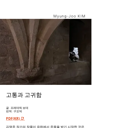
Myung-Joo KIM
고통과 고귀함
글 : 프레데릭 보데
번역 : 구모덕
P
D
F
(KR)
📑
김명주 작가의 작품이 유럽에서 주목을 받기 시작한 것은