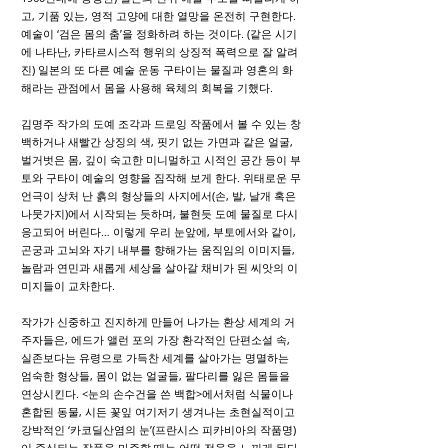
고, 기품 있는, 영적 고양에 대한 열망을 온전히 구현한다.
예술이 ‘검은 몸의 춤’을 정화하려 하는 것이다. (같은 시기
에 나타난, 카타르시스적 행위의 상징적 폭력으로 잘 알려
진) 일본의 또 다른 예술 운동 구타이는 물질과 영혼의 화
해라는 관점에서 몸을 사용해 육체의 회복을 기했다.
김명주 작가의 도예 조각과 드로잉 작품에서 볼 수 있는 창
백하거나 새빨간 상징의 색, 핏기 없는 가면과 같은 얼굴,
벌거벗은 몸, 깊이 숙고한 미니멀하고 시적인 공간 등이 부
토와 구타이 예술의 영향을 짐작해 보게 한다. 위태로운 무
언극이 상처 난 흙의 형상들의 사지에서(손, 발, 날개 혹은
나뭇가지)에서 시작되는 듯하며, 불현듯 도예 물질로 다시
응고되어 버린다… 이렇게 우리 눈앞에, 부토에서와 같이,
곤궁과 고뇌와 자기 내부를 향해가는 움직임의 이미지들,
놀람과 연민과 새롭게 세상을 살아갈 채비가 된 씨앗의 이
미지들이 교차한다.
작가가 신중하고 진지하게 만들어 나가는 환상 세계의 거
주자들은, 에드가 앨런 포의 가장 환각적인 단편소설 속,
실존보다는 유령으로 가득찬 세계를 살아가는 명멸하는
엄숙한 형상들, 몸이 없는 얼굴들, 팔다리를 잃은 몸들을
연상시킨다. <눈의 손수건을 쓴 백합>에서처럼 식물이나
혼합된 동물, 시든 꽃잎 여기저기 생겨나는 초현실적이고
강박적인 ‘카코딜산염의 눈’(프란시스 피카비아의 작품명)
이 증식되는 작품을 마주할 때는 어떤 전율을 느끼게 된다.